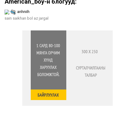
American_boy-н блогууд:
anhniih
sain saikhan bol az jargal