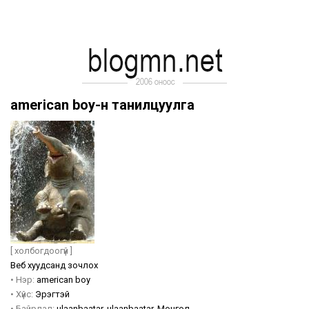
american boy-н танилцуулга
[ холбогдоогүй ]
Веб хуудсанд зочлох
•
Нэр:
american boy
•
Хүйс:
Эрэгтэй
•
Байрлал:
ulaanbaatar
,
ulaanbaatar
,
Монгол