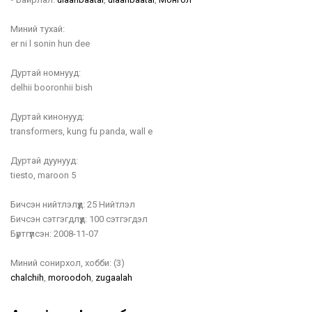
Миний тухай:
er ni l sonin hun dee
Дуртай номнууд:
delhii booronhii bish
Дуртай кинонууд:
transformers, kung fu panda, wall e
Дуртай дуунууд:
tiesto, maroon 5
Бичсэн нийтлэлүүд:
25 Нийтлэл
Бичсэн сэтгэгдлүүд:
100 сэтгэгдэл
Бүртгүүлсэн:
2008-11-07
Миний сонирхол, хобби:
(3)
chalchih
,
moroodoh
,
zugaalah