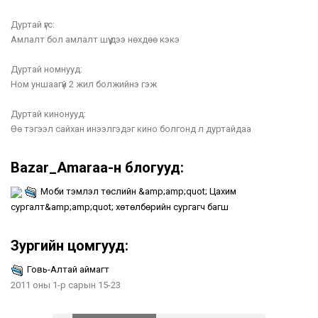
Дуртай үгс:
Амлалт бол амлалт шүү дээ нөхдөө кэкэ
Дуртай номнууд:
Ном уншаагүй 2 жил болжийнэ гэж
Дуртай кинонууд:
Өө тэгээл сайхан инээлгэдэг кино болгонд л дуртайдаа
Bazar_Amaraa-н блогууд:
Моби тэмүүлэл төслийн &amp;amp;quot; Цахим
сургалт&amp;amp;quot; хөтөлбөрийн сургагч багш
Зургийн цомгууд:
Говь-Алтай аймагт
2011 оны 1-р сарын 15-23