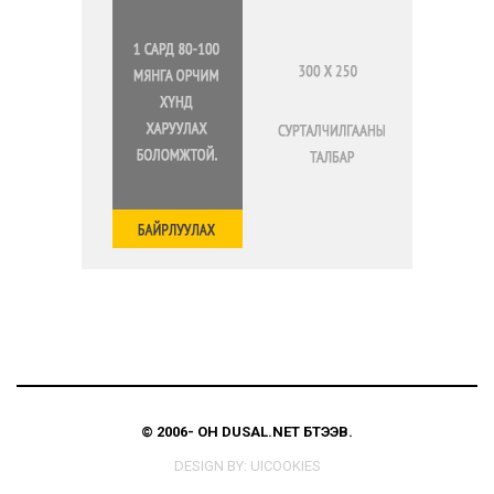
© 2006-
ОН
DUSAL.NET
БҮТЭЭВ.
DESIGN BY:
UICOOKIES