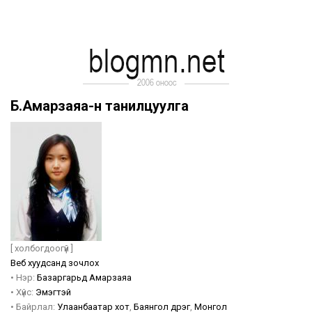
Б.Амарзаяа-н танилцуулга
[ холбогдоогүй ]
Веб хуудсанд зочлох
•
Нэр:
Базаргарьд
Амарзаяа
•
Хүйс:
Эмэгтэй
•
Байрлал:
Улаанбаатар хот
,
Баянгол дүүрэг
,
Монгол