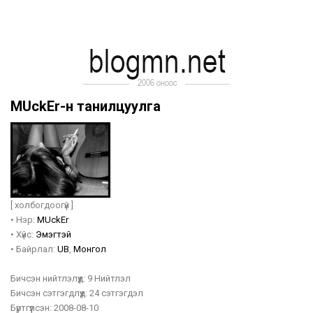
MUckEr-н танилцуулга
[ холбогдоогүй ]
•
Нэр:
MUckEr
•
Хүйс:
Эмэгтэй
•
Байрлал:
UB
,
Монгол
Бичсэн нийтлэлүүд:
9 Нийтлэл
Бичсэн сэтгэгдлүүд:
24 сэтгэгдэл
Бүртгүүлсэн:
2008-08-10