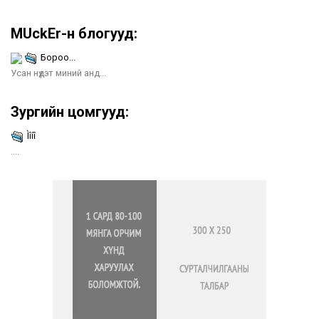
MUckEr-н блогууд:
Бороо...
Усан нүдэт миний анд...
Зургийн цомгууд:
Ìîíî
....