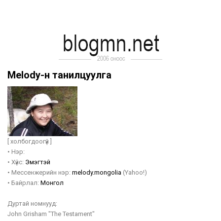
Melody-н танилцуулга
[ холбогдоогүй ]
•
Нэр:
•
Хүйс:
Эмэгтэй
•
Мессенжерийн нэр:
melody.mongolia
(Yahoo!)
•
Байрлал:
Монгол
Дуртай номнууд:
John Grisham "The Testament"