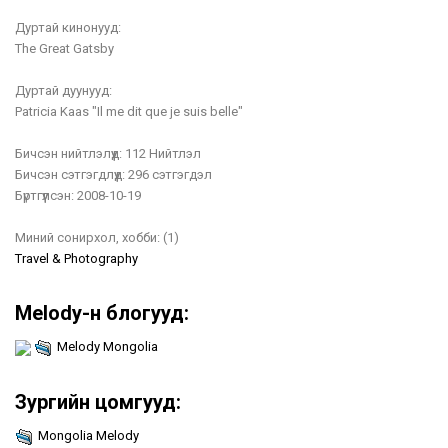
Дуртай кинонууд:
The Great Gatsby
Дуртай дуунууд:
Patricia Kaas "Il me dit que je suis belle"
Бичсэн нийтлэлүүд:
112 Нийтлэл
Бичсэн сэтгэгдлүүд:
296 сэтгэгдэл
Бүртгүүлсэн:
2008-10-19
Миний сонирхол, хобби:
(1)
Travel & Photography
Melody-н блогууд:
Melody Mongolia
Зургийн цомгууд:
Mongolia Melody