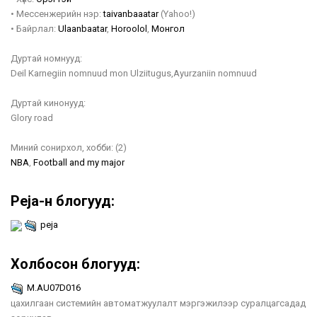
•
Мессенжерийн нэр:
taivanbaaatar
(Yahoo!)
•
Байрлал:
Ulaanbaatar
,
Horoolol
,
Монгол
Дуртай номнууд:
Deil Karnegiin nomnuud mon Ulziitugus,Ayurzaniin nomnuud
Дуртай кинонууд:
Glory road
Миний сонирхол, хобби:
(2)
NBA
,
Football and my major
Peja-н блогууд:
peja
Холбосон блогууд:
M.AU07D016
цахилгаан системийн автоматжуулалт мэргэжилээр суралцагсадад