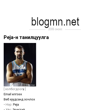
Peja-н танилцуулга
[ холбогдоогүй ]
Email илгээх
Веб хуудсанд зочлох
•
Нэр:
Peja
•
Хүйс:
Эрэгтэй