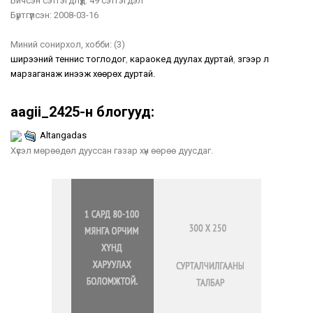
Бичсэн сэтгэгдлүүд:
49 сэтгэгдэл
Бүртгүүлсэн:
2008-03-16
Миний сонирхол, хобби:
(3)
ширээний теннис тоглодог
,
караокед дуулах дуртай
,
зүгээр л
марзаганаж инээж хөөрөх дуртай.
aagii_2425-н блогууд:
Altangadas
Хүсэл мөрөөдөл дууссан газар хүн өөрөө дуусдаг.