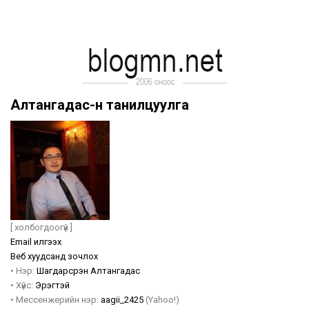
Алтангадас-н танилцуулга
[ холбогдоогүй ]
Email илгээх
Веб хуудсанд зочлох
•
Нэр:
Шагдарсүрэн
Алтангадас
•
Хүйс:
Эрэгтэй
•
Мессенжерийн нэр:
aagii_2425
(Yahoo!)