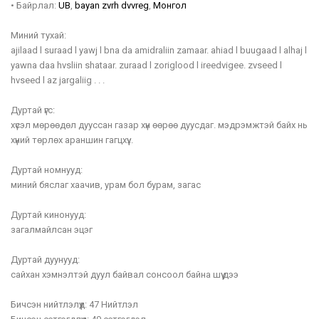
•
Байрлал:
UB
,
bayan zvrh dvvreg
,
Монгол
Миний тухай:
ajilaad l suraad l yawj l bna da amidraliin zamaar. ahiad l buugaad l alhaj l
yawna daa hvsliin shataar. zuraad l zoriglood l ireedvigee. zvseed l
hvseed l az jargaliig . . .
Дуртай үгс:
хүсэл мөрөөдөл дууссан газар хүн өөрөө дуусдаг. мэдрэмжтэй байх нь
хүний төрлөх араншин гагцхүү...
Дуртай номнууд:
миний бяслаг хаачив, урам бол бурам, загас
Дуртай кинонууд:
загалмайлсан эцэг
Дуртай дуунууд:
сайхан хэмнэлтэй дуул байвал сонсоол байна шүү дээ
Бичсэн нийтлэлүүд:
47 Нийтлэл