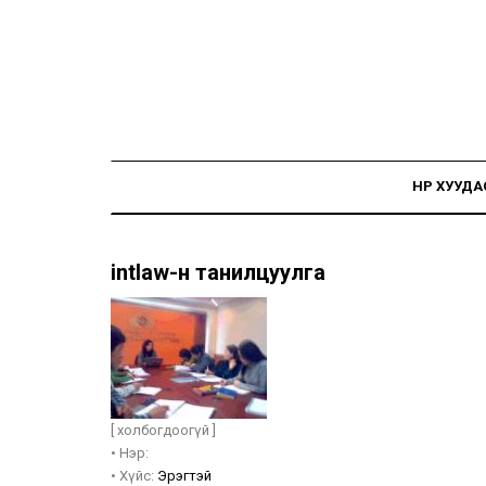
НҮҮР ХУУДА
intlaw-н танилцуулга
[ холбогдоогүй ]
•
Нэр:
•
Хүйс:
Эрэгтэй