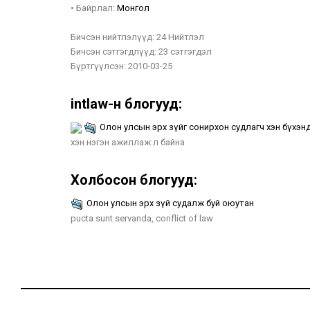
•
Байрлал:
Монгол
Бичсэн нийтлэлүүд:
24 Нийтлэл
Бичсэн сэтгэгдлүүд:
23 сэтгэгдэл
Бүртгүүлсэн:
2010-03-25
intlaw-н блогууд:
Олон улсын эрх зүйг сонирхон судлагч хэн бүхэн
хэн нэгэн ажиллаж л байна
Холбосон блогууд:
Олон улсын эрх зүй судaлж буй оюутан
pucta sunt servanda, conflict of law