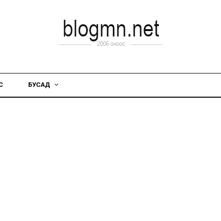
С
БУСАД