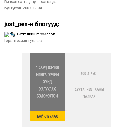
Бичсэн сэтгэгдлүүд:
1 сэтгэгдэл
Бүртгүүлсэн:
2007-12-04
just_pen-н блогууд:
Сэтгэлийн гэрээслэл
Гэрэлтэхийн тулд ас....