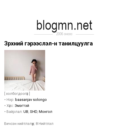
Зүрхний гэрээслэл-н танилцуулга
[ холбогдоогүй ]
•
Нэр:
baasanjav
solongo
•
Хүйс:
Эмэгтэй
•
Байрлал:
UB
,
SHD
,
Монгол
Бичсэн нийтлэлүүд:
8 Нийтлэл