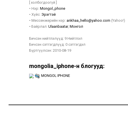
[ холбогдоогүй ]
•
Нэр:
Mongol_phone
•
Хүйс:
Эрэгтэй
•
Мессенжерийн нэр:
ankhaa_hello@yahoo.com
(Yahoo!)
•
Байрлал:
Ulaanbaatar
,
Монгол
Бичсэн нийтлэлүүд:
9 Нийтлэл
Бичсэн сэтгэгдлүүд:
0 сэтгэгдэл
Бүртгүүлсэн:
2010-08-19
mongolia_iphone-н блогууд:
MONGOL IPHONE