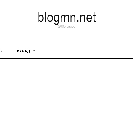
С
БУСАД