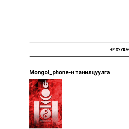
НҮҮР ХУУДА
Mongol_phone-н танилцуулга