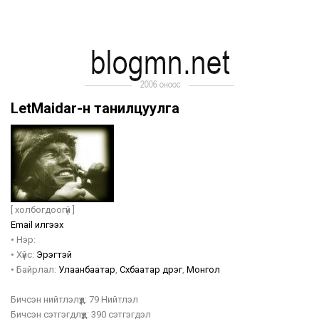
LetMaidar-н танилцуулга
[ холбогдоогүй ]
Email илгээх
•
Нэр:
•
Хүйс:
Эрэгтэй
•
Байрлал:
Улаанбаатар
,
Сүхбаатар дүүрэг
,
Монгол
Бичсэн нийтлэлүүд:
79 Нийтлэл
Бичсэн сэтгэгдлүүд:
390 сэтгэгдэл