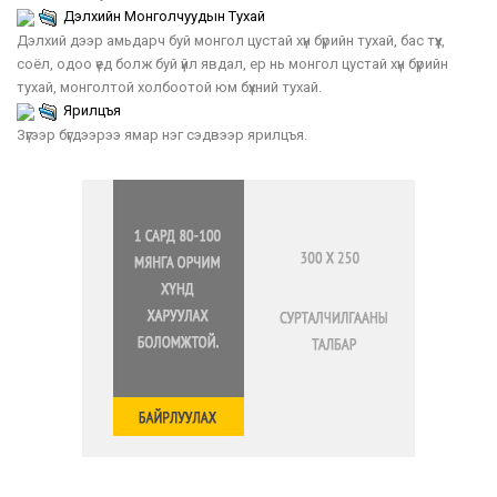
Дэлхийн Монголчуудын Тухай
Дэлхий дээр амьдарч буй монгол цустай хүн бүрийн тухай, бас түүх,
соёл, одоо үед болж буй үйл явдал, ер нь монгол цустай хүн бүрийн
тухай, монголтой холбоотой юм бүхний тухай.
Ярилцъя
Зүгээр бүгдээрээ ямар нэг сэдвээр ярилцъя.