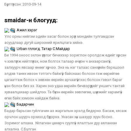
Бүртгүүлсэн:
2010-09-14
smaidar-н блогууд:
Ажил хэрэг
Улс орны нийгэм эдийн засаг болон эрүүл мэндийн тулгамдсан
асуудлаар дугуй ширээний ярилцлага хийнэ.
Urban үгүүллэгүүд. Татар С.Майдар
Би 1994 оноос эхлэн үгүүллэг бичихээр зориглон оролдож өдийг хүрсэн
ч хэвлүүлж нийтлүүлэх, ном болгох талаар өчүүхэн ч анхаарсангүй,
залхуурч явсаар өнөөг хүрчээ. Энэ нь нэг талаас санхүүгийн бэрхшээл
элдэв таних ивээн тэтгэгч байхгүй байснаас болсон гэж өөрийгөө
цагаатгаж болох ч зөвхөн өөрийн арчаагүйгээс болсон гэвэл бараг
үнэн болох биз ээ. Харин энэ удаа өөрийн бичвэрүүдийг уншигч тантай
хуваалцахаар шийдлээ. Та бүхэн өөрийн зөвлөгөө, шүүмжийг харамгүй
өгөх байх хэмээн найдаж байна.
Бадарчин
Бадар барьсан гуйлгачин аз жаргалын эрэлд бидэрнэ. Басаж, хясаж
орчлон шуурч орхиход бүдэрнэ. Унасан хүн шазуур зуун босно.
Зоримог алхана. Уйлагнан цөхөрч суулгүй ялалтын дуу аяланхан
алхална. С.Булган