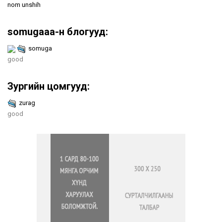
nom unshih
somugaaa-н блогууд:
somuga
good
Зургийн цомгууд:
zurag
good