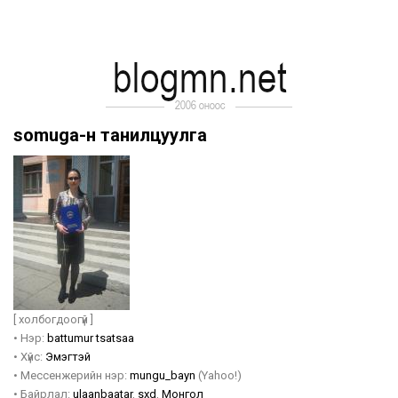
somuga-н танилцуулга
[ холбогдоогүй ]
•
Нэр:
battumur
tsatsaa
•
Хүйс:
Эмэгтэй
•
Мессенжерийн нэр:
mungu_bayn
(Yahoo!)
•
Байрлал:
ulaanbaatar
,
sxd
,
Монгол