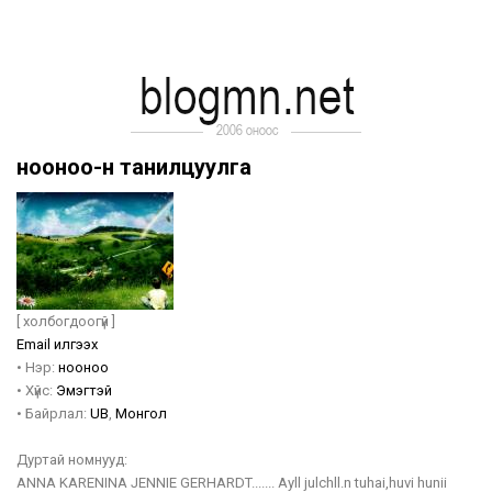
нооноо-н танилцуулга
[ холбогдоогүй ]
Email илгээх
•
Нэр:
нооноо
•
Хүйс:
Эмэгтэй
•
Байрлал:
UB
,
Монгол
Дуртай номнууд:
ANNA KARENINA JENNIE GERHARDT....... Ayll julchll.n tuhai,huvi hunii