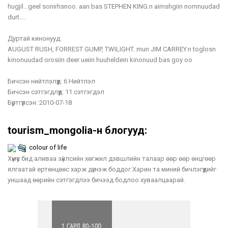
hugjil...geel sonirhsnoo. aan bas STEPHEN KING.n aimshgiin nomnuudad
durt....
Дуртай кинонууд:
AUGUST RUSH, FORREST GUMP, TWILIGHT. mun JIM CARREY.n toglosn
kinonuudad orosiin deer ueiin huuheldein kinonuud bas goy oo
Бичсэн нийтлэлүүд:
6 Нийтлэл
Бичсэн сэтгэгдлүүд:
11 сэтгэгдэл
Бүртгүүлсэн:
2010-07-18
tourism_mongolia-н блогууд:
colour of life
Хүмүүс бид аливаа зүйлсийн хөгжил дэвшлийн талаар өөр өөр өнцгөөр
ялгаатай ертөнцөөс харж дүгнэж боддог.Харин та миний бичлэгүүдийг
уншаад өөрийн сэтгэгдлээ бичээд бодлоо хуваалцаарай.