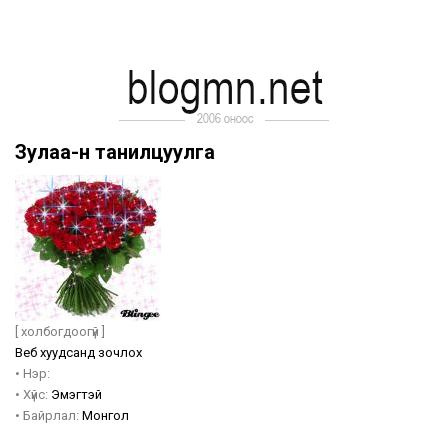
Зулаа-н танилцуулга
[ холбогдоогүй ]
Веб хуудсанд зочлох
•
Нэр:
•
Хүйс:
Эмэгтэй
•
Байрлал:
Монгол