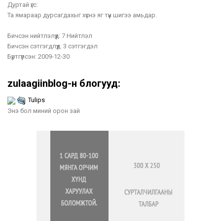
Дуртай үгс:
Та ямараар дурсагдахыг хүснэ яг түүн шигээ амьдар.
Бичсэн нийтлэлүүд:
7 Нийтлэл
Бичсэн сэтгэгдлүүд:
3 сэтгэгдэл
Бүртгүүлсэн:
2009-12-30
zulaagiinblog-н блогууд:
Tulips
Энэ бол миний орон зай