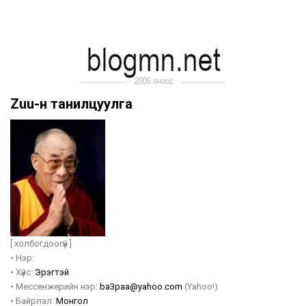
Zuu-н танилцуулга
[ холбогдоогүй ]
•
Нэр:
•
Хүйс:
Эрэгтэй
•
Мессенжерийн нэр:
ba3paa@yahoo.com
(Yahoo!)
•
Байрлал:
Монгол