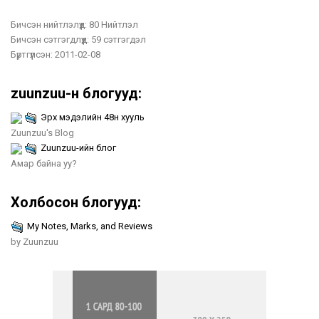
Бичсэн нийтлэлүүд:
80 Нийтлэл
Бичсэн сэтгэгдлүүд:
59 сэтгэгдэл
Бүртгүүлсэн:
2011-02-08
zuunzuu-н блогууд:
Эрх мэдэлийн 48н хууль
Zuunzuu's Blog
Zuunzuu-ийн блог
Амар байна уу?
Холбосон блогууд:
My Notes, Marks, and Reviews
by Zuunzuu