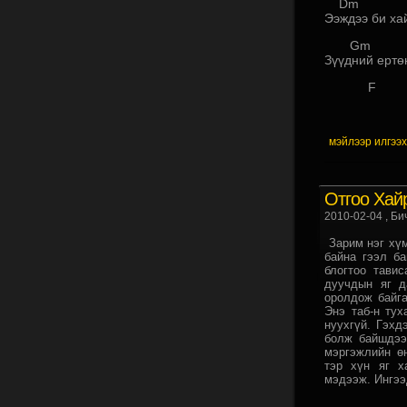
Dm
Ээждээ би ха
G
Зүүдний ертө
F A#m
мэйлээр илгээ
Отгоо Хай
2010-02-04
, Би
Зарим нэг хүм
байна гээл б
блогтоо тави
дуучдын яг д
оролдож байга
Энэ таб-н тух
нуухгүй. Гэхд
болж байшдээ
мэргэжлийн ө
тэр хүн яг х
мэдээж. Ингээд