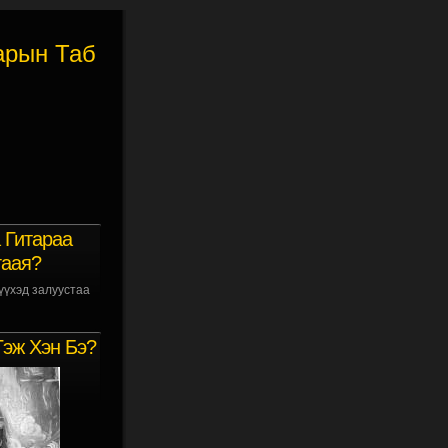
арын Таб
 Гитараа
гаая?
үүхэд залуустаа
Гэж Хэн Бэ?