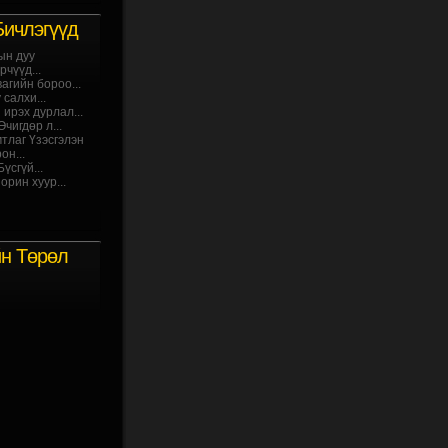
Бичлэгүүд
ын дуу
чүүд...
агийн бороо...
салхи...
 ирэх дурлал...
чигдөр л...
мтлаг Үзэсгэлэн
он...
үсгүй...
орин хуур...
йн Төрөл