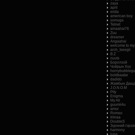
zaya
april
erida
american boy
somuga
Telnet
amaahai76
Zuu
dreamer
Angaahai
welcome to my
arch_tseegii
B.Z
nuuts
Боролзой
Чойрын Хүү
hornybubbleg
boldbaatar
dadido
Жамбын Дашд
J.O.N.O.M
Pity
Enigma
My All
guumii4u
amur
Romeo
Iriinaa
DoubleS
Зүрхний гэрээ
harmony
luna