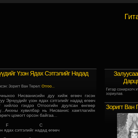
Гит
үүдийг Үзэн Ядах Сэтгэлийг Надад
Залуусаа
Дарц
чсэн: Зоригт Ван Төрөл:
Отгоо...
Гитар сонирхогч х
зориулав.
ыхоо Нисванисийн дуу хийж өгөөч гэсэн
гуу Эрчүүдийг үзэн ядах сэтгэлийг надад өгөөч
г хийлээ гэхдээ Отгоогийн дуулсан өнгөөр
Зоригт Ван 
ү...Анхны хувилбар нь Нисванис хамтлагийн
рөгч цомогт орсон байгаа...
 F C
н ядах сэтгэлийг надад өгөөч