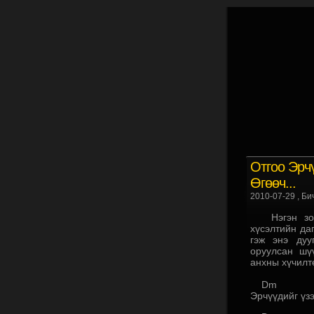
Отгоо Эрч
Өгөөч...
2010-07-29
, Би
Нэгэн зочн
хүсэлтийн да
гэж энэ дуу
оруулсан шү
анхны хүчилтө
Dm
Эрчүүдийг үзэ