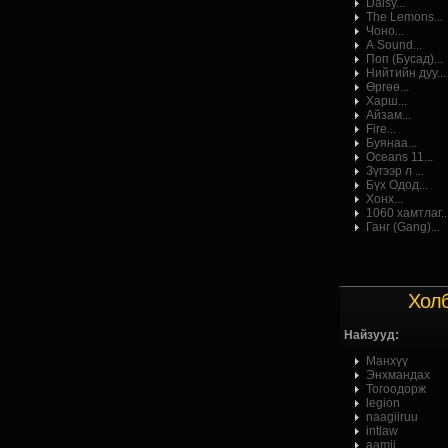
Daisy...
The Lemons...
Чоно...
А Sound...
Поп (Бусад)...
Нийтийн дуу...
Өргөө...
Харш...
Айзам...
Fire...
Буянаа...
Oceans 11...
Зүгээр л ...
Бүх Одод...
Хонх...
1060 хамтлаг..
Ганг (Gang)...
Хол
Найзууд:
Манхүү
Энхмандах
Тогоодорж
legion
naagiiruu
intlaw
aamii