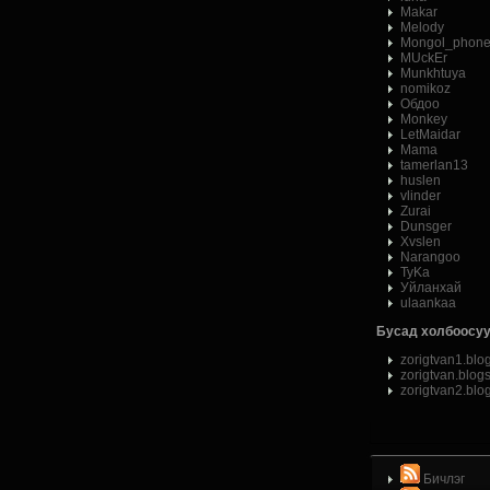
Makar
Melody
Mongol_phon
MUckEr
Munkhtuya
nomikoz
Обдоо
Monkey
LetMaidar
Mama
tamerlan13
huslen
vlinder
Zurai
Dunsger
Xvslen
Narangoo
ТуKа
Уйланхай
ulaankaa
Бусад холбоосуу
zorigtvan1.blo
zorigtvan.blog
zorigtvan2.blo
Бичлэг