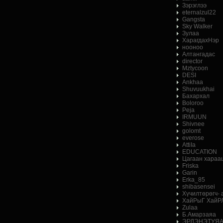
Зэрэглээ
eternalzul22
Gangsta
Sky Walker
Зулаа
ХарагдахНэр
нооноо
Алтангадас
director
Mztycoon
DESI
Ankhaa
Shuvuukhai
Бахархал
Boloroo
Peja
IRMUUN
Shivnee
golomt
everose
AttiIa
EDUCATION
Цагаан хараа
Friska
Garin
Erka_85
shibasensei
Хүчилтөрөгч-
ХайРыГ ХайР
Zulaa
Б.Амарзаяа
ЭРДЭНЭТУЯ