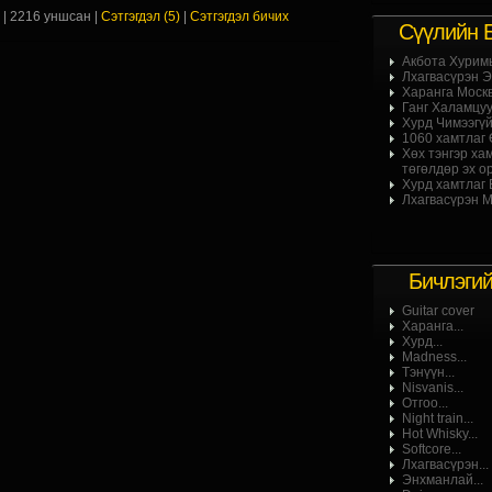
х
| 2216 уншсан |
Сэтгэгдэл (5)
|
Сэтгэгдэл бичих
Сүүлийн 
Акбота Хурим
Лхагвасүрэн Эр
Харанга Москв
Ганг Халамцуу 
Хурд Чимээгүй
1060 хамтлаг Ө
Хөх тэнгэр ха
төгөлдөр эх ор
Хурд хамтлаг Б
Лхагвасүрэн М
Бичлэги
Guitar cover
Харанга...
Хурд...
Madness...
Тэнүүн...
Nisvanis...
Отгоо...
Night train...
Hot Whisky...
Softcore...
Лхагвасүрэн...
Энхманлай...