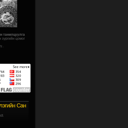
йн танилцуулга
н зургийн цомог
ү..
лэгийн Сан
уд