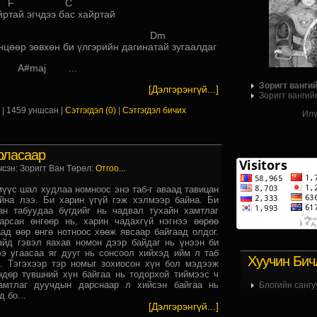
 F C
йртай эгчдээ бас хайртай
m Dm
нцөөр зөвхөн би үлгэрийн дагинатай зугаалдаг
aj ...
Зоригт ванги
[Дэлгэрэнгүй...]
Зоригт вангий
х
| 1459 уншсан |
Сэтгэгдэл (0)
|
Сэтгэгдэл бичих
Илү
рласаар
чсэн: Зоригт Ван Төрөл:
Отгоо...
үүс шал худлаа номноос энэ таб-г аваад тавицан
айна лээ. Би харин үгүй гэж хэлмээр байна. Би
сан табуудаа бүгдийг нь чадвал тухайн хамтлаг
арсан өнгөөр нь, харин чадахгүй нэгнээ өөрөө
ад өөр өнгө нотноос хөөж явсаар байгаад олдог.
айд гэвэл яахав номон дээр байдаг нь үнээн би
ээ угаасаа яг дууг нь сонсоол хийхэд ийм л таб
Хуучин Бич
. Тэгэхээр тэр номыг зохиосон хүн бол мэдээж
ндөр түвшний хүн байгаа нь тодорхой тиймээс ч
амтлаг дуучдын дарснаар л хийсэн байгаа нь
Блогийн сангу
 бо...
[Дэлгэрэнгүй...]