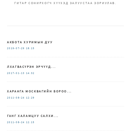
ГИТАР СОНИРХОГЧ ХҮҮХЭД ЗАЛУУСТАА ЗОРИУЛАВ.
АКБОТА ХУРИМЫН ДУУ
2019-07-29
18:15
ЛХАГВАСҮРЭН ЭРЧҮҮД...
2017-01-13
14:32
ХАРАНГА МОСКВАГИЙН БОРОО...
2011-08-24
12:29
ГАНГ ХАЛАМЦУУ САЛХИ...
2011-08-24
12:15