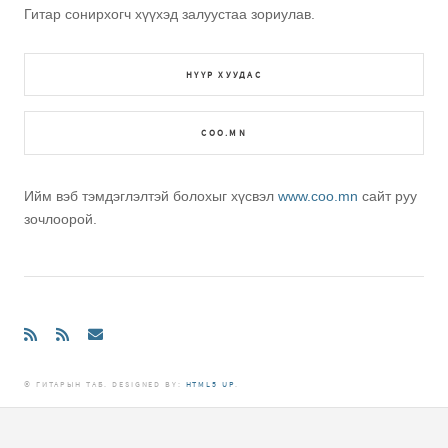
Гитар сонирхогч хүүхэд залуустаа зориулав.
НҮҮР ХУУДАС
COO.MN
Ийм вэб тэмдэглэлтэй болохыг хүсвэл
www.coo.mn
сайт руу
зочлоорой.
© ГИТАРЫН ТАБ. DЕSIGNED BY:
HTML5 UP
.