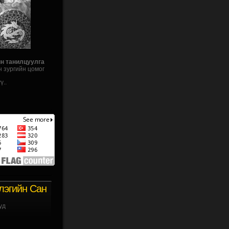
йн танилцуулга
н зургийн цомог
ү..
лэгийн Сан
уд