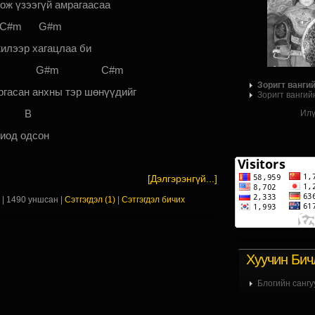
ож үзээгүй амрагаасаа
m G#m
жилээр хагацлаа би
 G#m C#m
Зоригт ванги
ргасан анхны тэр шөнүүдийг
Зоригт вангий
 B
Илү
иод одсон
[Дэлгэрэнгүй...]
х
| 1490 уншсан |
Сэтгэгдэл (1)
|
Сэтгэгдэл бичих
Хуучин Бич
Блогийн сангу