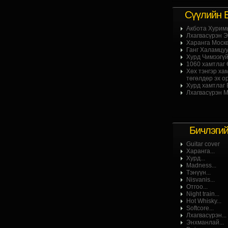
Сүүлийн 
Акбота Хурим
Лхагвасүрэн Эр
Харанга Москв
Ганг Халамцуу 
Хурд Чимээгүй
1060 хамтлаг Ө
Хөх тэнгэр ха
төгөлдөр эх ор
Хурд хамтлаг Б
Лхагвасүрэн М
Бичлэги
Guitar cover
Харанга...
Хурд...
Madness...
Тэнүүн...
Nisvanis...
Отгоо...
Night train...
Hot Whisky...
Softcore...
Лхагвасүрэн...
Энхманлай...