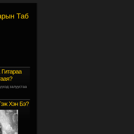
арын Таб
 Гитараа
гаая?
үүхэд залуустаа
Гэж Хэн Бэ?