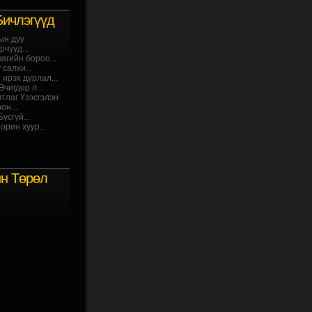
Бичлэгүүд
ын дуу
чүүд...
агийн бороо...
салхи...
 ирэх дурлал...
чигдөр л...
мтлаг Үзэсгэлэн
он...
үсгүй...
орин хуур...
йн Төрөл