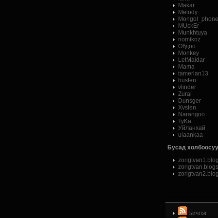
Makar
Melody
Mongol_phon
MUckEr
Munkhtuya
nomikoz
Обдоо
Monkey
LetMaidar
Mama
tamerlan13
huslen
vlinder
Zurai
Dunsger
Xvslen
Narangoo
ТуKа
Уйланхай
ulaankaa
Бусад холбоосуу
zorigtvan1.blo
zorigtvan.blog
zorigtvan2.blo
Бичлэг