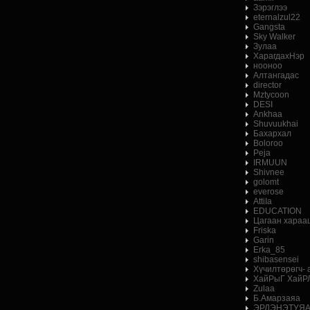
Зэрэглээ
eternalzul22
Gangsta
Sky Walker
Зулаа
ХарагдахНэр
нооноо
Алтангадас
director
Mztycoon
DESI
Ankhaa
Shuvuukhai
Бахархал
Boloroo
Peja
IRMUUN
Shivnee
golomt
everose
AttiIa
EDUCATION
Цагаан хараа
Friska
Garin
Erka_85
shibasensei
Хүчилтөрөгч-
ХайРыГ ХайР
Zulaa
Б.Амарзаяа
ЭРДЭНЭТУЯ