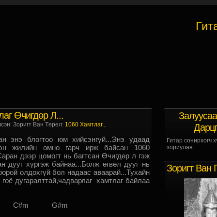
Гит
аг Өчигдөр Л...
Залуусаа
чсэн: Зоригт Ван Төрөл:
1060 Хамтлаг...
Дарц
н энэ блогтоо юм хийсэнгүй...Энэ удаад
Гитар сонирхогч х
эн жилийн өмнө гарч ирж байсан 1060
зориулав.
аран дээр цомогт нь багтсан Өчигдөр л гэж
н дууг хүргэж байнаа...Болж өгвөл дууг нь
Зоригт Ван 
орой олдохгүй бол надаас аваарай...Тухайн
 гоё дугаралттай,чадварлаг хамтлаг байлаа
#m G#m