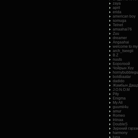
zaya
april
erida
american boy
somuga
Telnet
amaahai76
Zuu
dreamer
Angaahai
welcome to my
arch_tseegii
B.Z
nuuts
Боролзой
Чойрын Хүү
hornybubbleg
boldbaatar
dadido
Жамбын Дашд
J.O.N.O.M
Pity
Enigma
My All
guumii4u
amur
Romeo
Iriinaa
DoubleS
Зүрхний гэрээ
harmony
luna