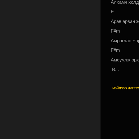
Алхамч холд
E C#
Арав арван 
F#m
Амраглан жа
F#m
Амсуулж орх
B...
мэйлээр илгээ