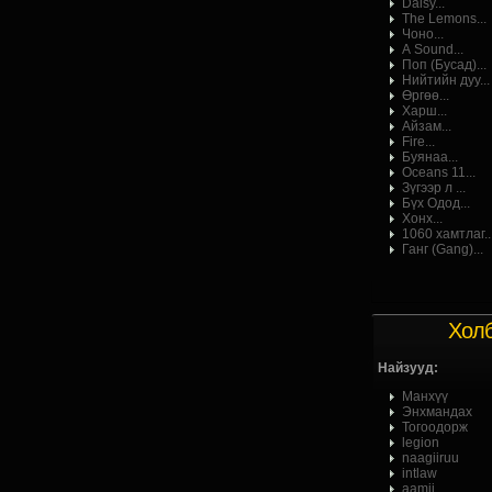
Daisy...
The Lemons...
Чоно...
А Sound...
Поп (Бусад)...
Нийтийн дуу...
Өргөө...
Харш...
Айзам...
Fire...
Буянаа...
Oceans 11...
Зүгээр л ...
Бүх Одод...
Хонх...
1060 хамтлаг..
Ганг (Gang)...
Хол
Найзууд:
Манхүү
Энхмандах
Тогоодорж
legion
naagiiruu
intlaw
aamii