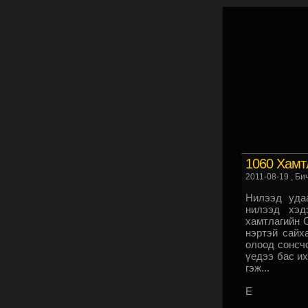
1060 Хамтл
2011-08-19
, Би
Нилээд удаа
нилээд хэд
хамтлагийн С
нэртэй сайха
олоод сонсчо
үедээ бас их
гэж...
E C