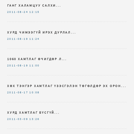
ГАНГ ХАЛАМЦУУ САЛХИ...
2011-08-24
12:15
ХУРД ЧИМЭЭГҮЙ ИРЭХ ДУРЛАЛ...
2011-08-19
11:24
1060 ХАМТЛАГ ӨЧИГДӨР Л...
2011-08-19
11:00
ХӨХ ТЭНГЭР ХАМТЛАГ ҮЗЭСГЭЛЭН ТӨГӨЛДӨР ЭХ ОРОН...
2011-08-17
10:08
ХУРД ХАМТЛАГ БҮСГҮЙ...
2011-03-09
13:26