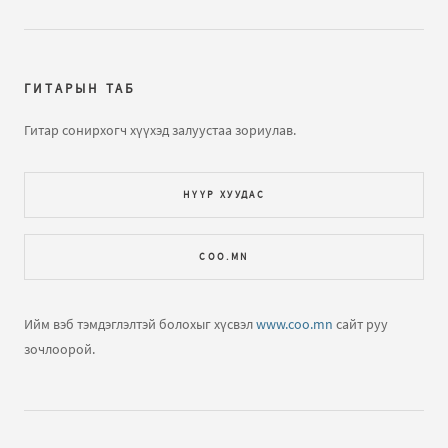
ГИТАРЫН ТАБ
Гитар сонирхогч хүүхэд залуустаа зориулав.
НҮҮР ХУУДАС
COO.MN
Ийм вэб тэмдэглэлтэй болохыг хүсвэл
www.coo.mn
сайт руу
зочлоорой.