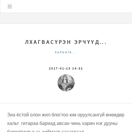
Цэс
ЛХАГВАСҮРЭН ЭРЧҮҮД...
ХАРАНГА...
2017-01-13 14:32
Зиа ёстой олон жил блогтоо юм оруулсангүй өнөөдөр
хальт гитараа бариад авсан чинь харин нэг дууны
барилтуудыг нь хиймээр санагдаад