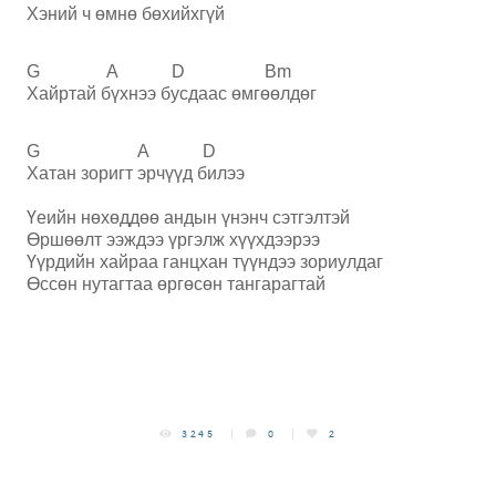
Хэний ч өмнө бөхийхгүй
G A D Bm
Хайртай бүхнээ бусдаас өмгөөлдөг
G A D
Хатан зоригт эрчүүд билээ
Үеийн нөхөддөө андын үнэнч сэтгэлтэй
Өршөөлт ээждээ үргэлж хүүхдээрэ
э
Үүрдийн хайраа ганцхан түүндээ зориулдаг
Өссөн нутагтаа өргөсөн тангарагтай
3245
0
2