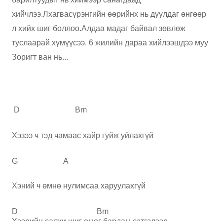
хийчлээ.Лхагвасүрэнгийн өөрийнх нь дуулдаг өнгөөр
л хийх шиг боллоо.Алдаа мадаг байвал зөвлөж
туслаарай хүмүүсээ. 6 жилийн дараа хийлээшдээ муу
Зоригт ван нь...
D Bm
Хэзээ ч тэд чамаас хайр гуйж уйлахгүй
G A
Хэний ч өмнө нулимсаа харуулахгүй
D Bm