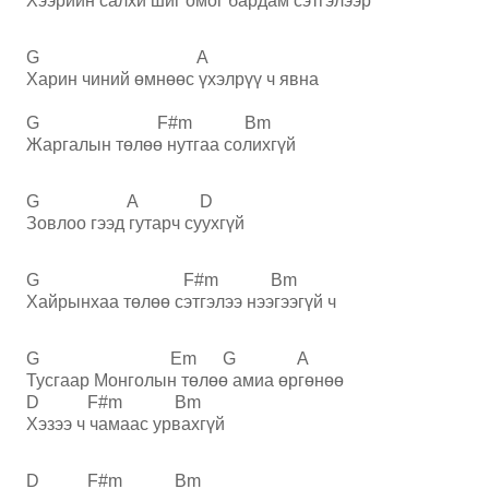
Хээрийн салхи шиг омог бардам сэтгэлээр
G A
Харин чиний өмнөөс үхэлрүү ч явна
G F#m Bm
Жаргалын төлөө нутгаа солихгүй
G A D
Зовлоо гээд гутарч суухгүй
G F#m Bm
Хайрынхаа төлөө сэтгэлээ нээгээгүй ч
G Em G A
Тусгаар Монголын төлөө амиа өргөнөө
D F#m Bm
Хэзээ ч чамаас урвахгүй
D F#m Bm