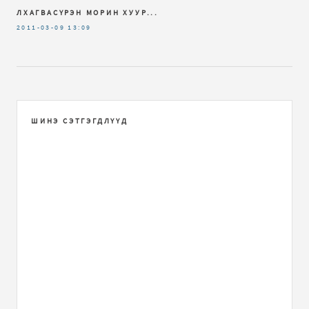
ЛХАГВАСҮРЭН МОРИН ХУУР...
2011-03-09
13:09
ШИНЭ СЭТГЭГДЛҮҮД