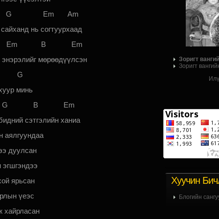
G Em Am
 сайханд нь согтуурхаад
m B Em
 энэрэлийг мөрөөдүүлсэн
Зоригт ванги
Зоригт вангий
m G
Илү
хуур минь
G B Em
бидний сэтгэлийн ханиа
н аялгуундаа
ээ дуулсан
н эгшгэндээ
Хуучин Бич
хой ярьсан
рлын үеэс
Блогийн сангу
ж хайрласан