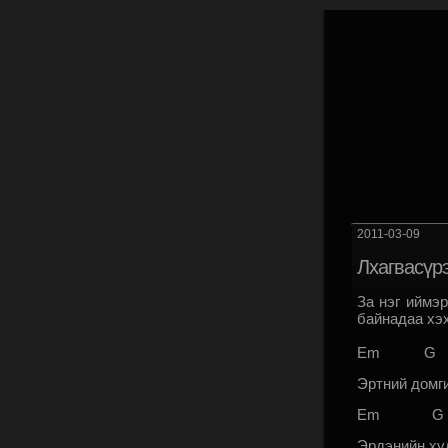
2011-03-09
Лхагвасүрэ
За нэг иймэр
байнадаа хэх
Em G
Эртний домг
Em G
Эрдэнийн хү