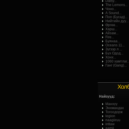
Daisy...
The Lemons...
Чоно...
А Sound...
Поп (Бусад)...
Нийтийн дуу...
Өргөө...
Харш...
Айзам...
Fire...
Буянаа...
Oceans 11...
Зүгээр л ...
Бүх Одод...
Хонх...
1060 хамтлаг..
Ганг (Gang)...
Хол
Найзууд:
Манхүү
Энхмандах
Тогоодорж
legion
naagiiruu
intlaw
aamii