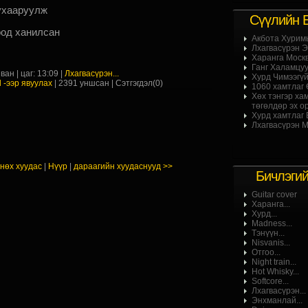
 ухааруулж
Сүүлийн 
оод ханилсан
Акбота Хурим
Лхагвасүрэн Эр
Харанга Москв
Ганг Халамцуу 
ван | цаг: 13:09 |
Лхагвасүрэн...
Хурд Чимээгүй
l -ээр явуулах
| 2391 уншсан |
Сэтгэгдэл(0)
1060 хамтлаг Ө
Хөх тэнгэр ха
төгөлдөр эх ор
Хурд хамтлаг Б
Лхагвасүрэн М
нөх хуудас
|
Нүүр
|
дараагийн хуудаснууд >>
Бичлэги
Guitar cover
Харанга...
Хурд...
Madness...
Тэнүүн...
Nisvanis...
Отгоо...
Night train...
Hot Whisky...
Softcore...
Лхагвасүрэн...
Энхманлай...