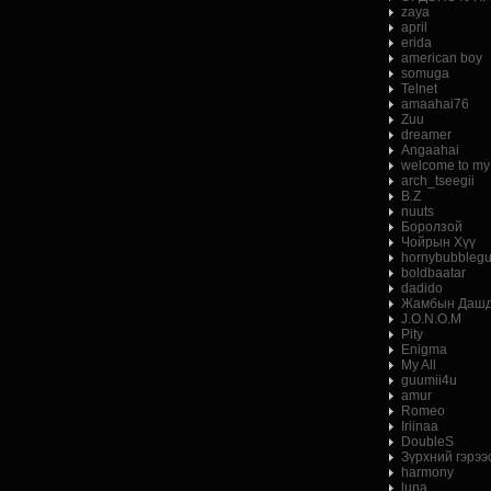
zaya
april
erida
american boy
somuga
Telnet
amaahai76
Zuu
dreamer
Angaahai
welcome to my
arch_tseegii
B.Z
nuuts
Боролзой
Чойрын Хүү
hornybubbleg
boldbaatar
dadido
Жамбын Дашд
J.O.N.O.M
Pity
Enigma
My All
guumii4u
amur
Romeo
Iriinaa
DoubleS
Зүрхний гэрээ
harmony
luna