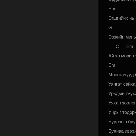
Em 
Эгшгийнх нь
G E
Ээжийн минь
C E
Ай хө морин 
Em 
Монголчууд 
Уянгат сайха
Урьдын түүх
Уяхан зөөлө
Учрыг тодор
Буурлын буу
Буянаа ивээ