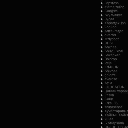
Зэрэглээ
eternalzul22
Gangsta
Sky Walker
Зулаа
ХарагдахНэр
нооноо
Алтангадас
director
Mztycoon
DESI
Ankhaa
Shuvuukhai
Бахархал
Boloroo
Peja
IRMUUN
Shivnee
golomt
everose
AttiIa
EDUCATION
Цагаан хараа
Friska
Garin
Erka_85
shibasensei
Хүчилтөрөгч-
ХайРыГ ХайР
Zulaa
Б.Амарзаяа
ЭРДЭНЭТУЯ