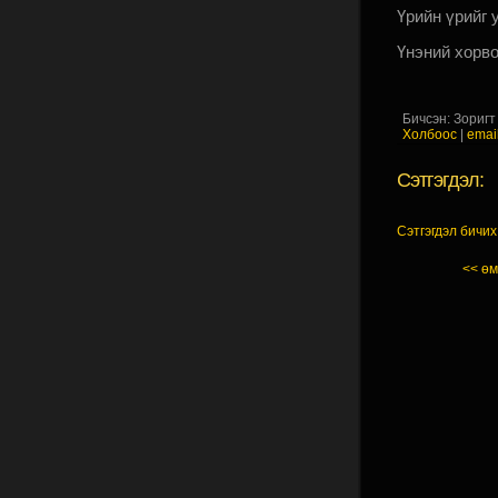
Үрийн үрийг
Үнэний хорв
Бичсэн: Зоригт 
Холбоос
|
emai
Сэтгэгдэл:
Сэтгэгдэл бичих
<< өм