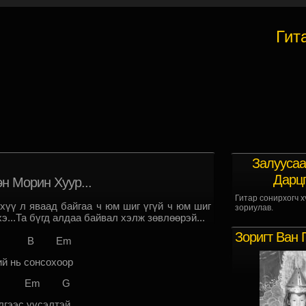
Гит
Залуусаа
Дарц
н Морин Хуур...
Гитар сонирхогч х
хүү л яваад байгаа ч юм шиг үгүй ч юм шиг
зориулав.
э...Та бүгд алдаа байвал хэлж зөвлөөрэй...
Зоригт Ван 
 B Em
ий нь сонсохоор
 Em G
лгээс үүсэлтэй