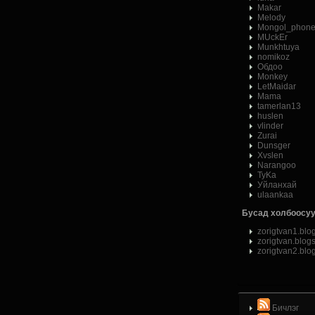
Makar
Melody
Mongol_phon
MUckEr
Munkhtuya
nomikoz
Обдоо
Monkey
LetMaidar
Mama
tamerlan13
huslen
vlinder
Zurai
Dunsger
Xvslen
Narangoo
ТуKа
Уйланхай
ulaankaa
Бусад холбоосуу
zorigtvan1.blo
zorigtvan.blog
zorigtvan2.blo
Бичлэг