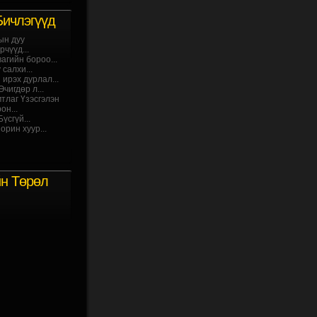
Бичлэгүүд
ын дуу
чүүд...
агийн бороо...
салхи...
 ирэх дурлал...
чигдөр л...
мтлаг Үзэсгэлэн
он...
үсгүй...
орин хуур...
йн Төрөл