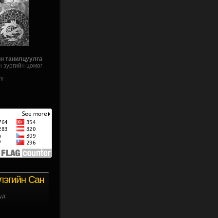
йн танилцуулга
н зургийн цомог
ү..
лэгийн Сан
уд