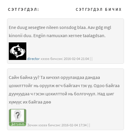
СЭТГЭГДЭЛ:
СЭТГЭГДЭЛ БИЧИХ
Ene duug xesegtee nileen sonsdog blaa. Aav gdg mgl
kinonii duu. Engiin namuuxan xernee taalagdsan.
director
хэзээ бичсэн: 2016-02-04 21:04 | |
Сайн байна уу? Та хичээл оруулахдаа дандаа
цохилттойг нь оруулж өгч байгаач тэх үү. Одоо байгаа
дуунуудаа ч гэсэн цохилттой нь болгочуул. Над шиг
хүмүүс их байгаа дөө
Зочин хэзээ бичсэн: 2016-02-04 17:34 | |