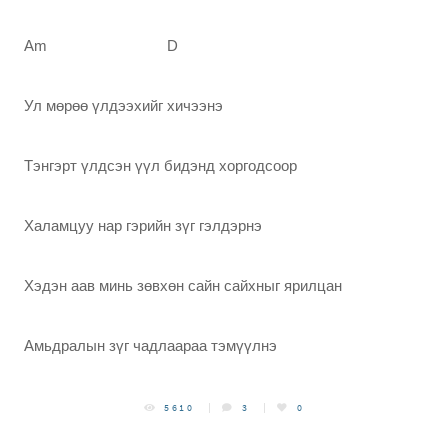
Am D
Ул мөрөө үлдээхийг хичээнэ
Тэнгэрт үлдсэн үүл бидэнд хоргодсоор
Халамцуу нар гэрийн зүг гэлдэрнэ
Хэдэн аав минь зөвхөн сайн сайхныг ярилцан
Амьдралын зүг чадлаараа тэмүүлнэ
5610
3
0