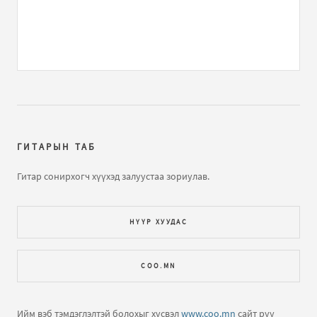
ГИТАРЫН ТАБ
Гитар сонирхогч хүүхэд залуустаа зориулав.
НҮҮР ХУУДАС
COO.MN
Ийм вэб тэмдэглэлтэй болохыг хүсвэл
www.coo.mn
сайт руу