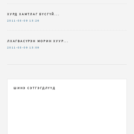
ХУРД ХАМТЛАГ БҮСГҮЙ...
2011-03-09
13:26
ЛХАГВАСҮРЭН МОРИН ХУУР...
2011-03-09
13:09
ШИНЭ СЭТГЭГДЛҮҮД