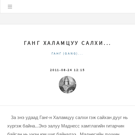
Цэс
ГАНГ ХАЛАМЦУУ САЛХИ...
ГАНГ (GANG)...
2011-08-24 12:15
За энэ удаад Ганг-н Халамцуу салхи гэж сайхан дууг нь
хүргэж байна...Энэ залуу Маднесс хамтлагийн гитарчин
байсан нь үнэн юм шиг байналээ...Маднесийн дуучин