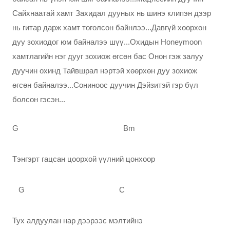
Сайхнаатай хамт Захидал дууных нь шинэ клипэн дээр
нь гитар дарж хамт тоголсон байнлээ...Давгүй хөөрхөн
дуу зохиодог юм байналээ шүү...Охидын Honeymoon
хамтлагийн нэг дууг зохиож өгсөн бас Онон гэж залуу
дуучин охинд Тайвшрал нэртэй хөөрхөн дуу зохиож
өгсөн байналээ...Сониноос дуучин Дэйзитэй гэр бүл
болсон гэсэн...
G Bm
Тэнгэрт гацсан цоорхой үүлний цонхоор
G C
Тух алдуулан нар дээрээс мэлтийнэ