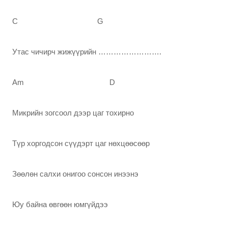
C G
Утас чичирч жижүүрийн
…………………….
Am D
Микрийн зогсоол дээр цаг тохирно
Түр хоргодсон сүүдэрт цаг нөхцөөсөөр
Зөөлөн салхи онигоо сонсон инээнэ
Юу байна өвгөөн юмгүйдээ