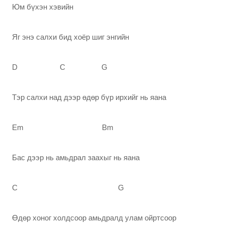
Юм бүхэн хэвийн
Яг энэ салхи бид хоёр шиг энгийн
D C G
Тэр салхи над дээр өдөр бүр ирхийг нь яана
Em Bm
Бас дээр нь амьдрал заахыг нь яана
C G
Өдөр хоног холдсоор амьдралд улам ойртсоор