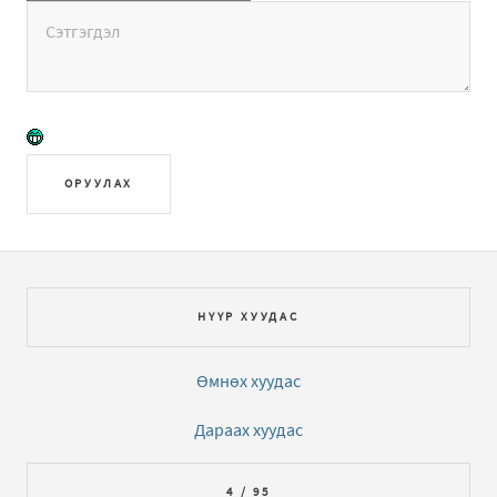
ОРУУЛАХ
НҮҮР ХУУДАС
Өмнөх хуудас
Дараах хуудас
4 / 95