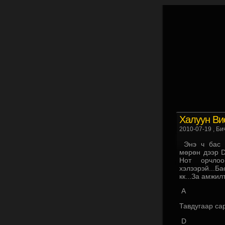
Халуун Вис
2010-07-19
, Би
Энэ ч бас 
мөрөн дээр D
Нот орчлоо
хэлээрэй...Б
кк...За амжил
A
Тавдугаар са
D