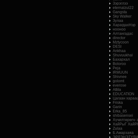
Зэрэглээ
eternalzul22
Gangsta
Sky Walker
Зулаа
ХарагдахНэр
нооноо
Алтангадас
director
Mztycoon
DESI
Ankhaa
Shuvuukhai
Бахархал
Boloroo
Peja
IRMUUN
Shivnee
golomt
everose
AttiIa
EDUCATION
Цагаан хараа
Friska
Garin
Erka_85
shibasensei
Хүчилтөрөгч-
ХайРыГ ХайР
Zulaa
Б.Амарзаяа
ЭРДЭНЭТУЯ