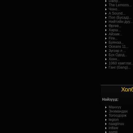
Daisy...
The Lemons...
Чоно...
А Sound...
Поп (Бусад)...
Нийтийн дуу...
Өргөө...
Харш...
Айзам...
Fire...
Буянаа...
Oceans 11...
Зүгээр л ...
Бүх Одод...
Хонх...
1060 хамтлаг..
Ганг (Gang)...
Хол
Найзууд:
Манхүү
Энхмандах
Тогоодорж
legion
naagiiruu
intlaw
aamii