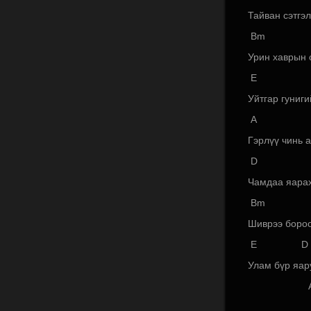
Тайван сэтгэл
Bm
Урин хаврын 
E
Уйтгар гуниги
A
Гэрлүү чинь 
D
Чамдаа яарах
Bm
Шиврээ боро
E D
Улам бүр яар
A 