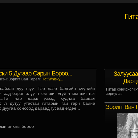
Гит
ки 5 Дугаар Сарын Бороо...
Залуусаа
чсэн: Зоригт Ван Төрөл:
Hot Whisky...
Дарц
сайхан дуу шүү...Тэр дээр бадгийн сүүлийн
Гитар сонирхогч х
 гээд бараг илүү ч юм шиг үгүй ч юм шиг нэг
зориулав.
...Та нар дарж үзээд худлаа байвал
ас л дутуу утастай гитарын гай гарч байна
Зоригт Ван 
т, дуугаа сонсоод дараад гусаад өгдөө...
рын анхны бороо