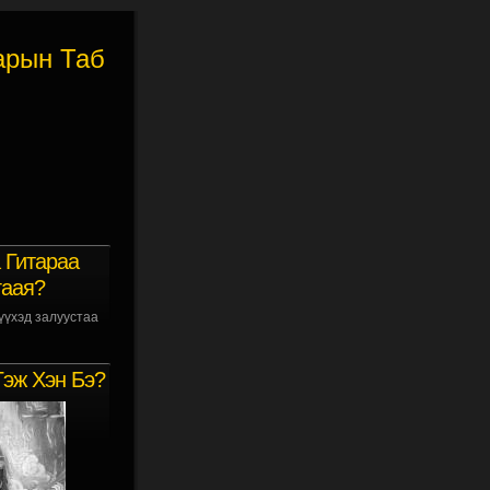
арын Таб
 Гитараа
гаая?
үүхэд залуустаа
Гэж Хэн Бэ?