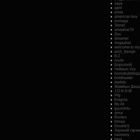
zaya
april
erida
american boy
somuga
Telnet
amaahai76
Zuu
dreamer
Angaahai
welcome to my
arch_tseegii
B.Z
nuuts
Боролзой
Чойрын Хүү
hornybubbleg
boldbaatar
dadido
Жамбын Дашд
J.O.N.O.M
Pity
Enigma
My All
guumii4u
amur
Romeo
Iriinaa
DoubleS
Зүрхний гэрээ
harmony
luna