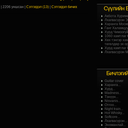
х
| 2206 уншсан |
Сэтгэгдэл (13)
|
Сэтгэгдэл бичих
Сүүлийн 
Акбота Хурим
Лхагвасүрэн Эр
Харанга Москв
Ганг Халамцуу 
Хурд Чимээгүй
1060 хамтлаг Ө
Хөх тэнгэр ха
төгөлдөр эх ор
Хурд хамтлаг Б
Лхагвасүрэн М
Бичлэги
Guitar cover
Харанга...
Хурд...
Madness...
Тэнүүн...
Nisvanis...
Отгоо...
Night train...
Hot Whisky...
Softcore...
Лхагвасүрэн...
Энхманлай...