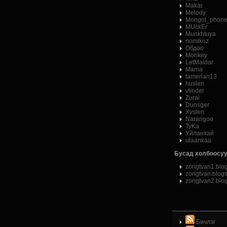
Makar
Melody
Mongol_phon
MUckEr
Munkhtuya
nomikoz
Обдоо
Monkey
LetMaidar
Mama
tamerlan13
huslen
vlinder
Zurai
Dunsger
Xvslen
Narangoo
ТуKа
Уйланхай
ulaankaa
Бусад холбоосуу
zorigtvan1.blo
zorigtvan.blog
zorigtvan2.blo
Бичлэг