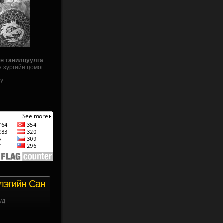
йн танилцуулга
н зургийн цомог
ү..
лэгийн Сан
уд