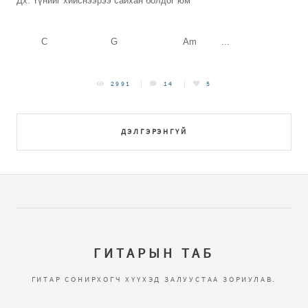
Дх: Үүнийг хийснээрээ сайхан болдог юм
C G Am ...
2991
14
5
ДЭЛГЭРЭНГҮЙ
ГИТАРЫН ТАБ
ГИТАР СОНИРХОГЧ ХҮҮХЭД ЗАЛУУСТАА ЗОРИУЛАВ.