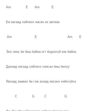
Am E Am E
Би яагаад хийчвээ яасан их автваа
Am E Am E
Энэ чинь би биш байна огт бодоогүй юм байна
Дахиад яагаад хийчвээ хаясан биш билүү
Яагаад заавал би гэж ахиад яасанч хийхгүйээ
C G C G