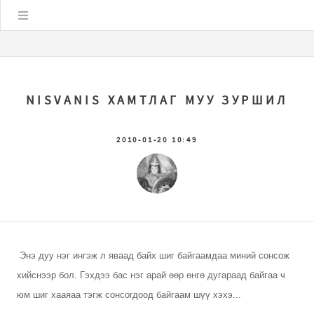
Цэс
NISVANIS ХАМТЛАГ МУУ ЗУРШИЛ
2010-01-20 10:49
Энэ дуу нэг ингэж л яваад байх шиг байгаамдаа миний сонсож
хийснээр бол. Гэхдээ бас нэг арай өөр өнгө дугараад байгаа ч
юм шиг хааяаа тэгж сонсогдоод байгаам шүү хэхэ...