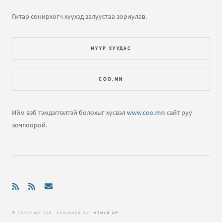
Гитар сонирхогч хүүхэд залуустаа зориулав.
НҮҮР ХУУДАС
COO.MN
Ийм вэб тэмдэглэлтэй болохыг хүсвэл
www.coo.mn
сайт руу
зочлоорой.
© ГИТАРЫН ТАБ. DЕSIGNED BY:
HTML5 UP
.