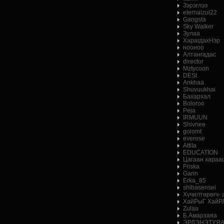
Зэрэглээ
eternalzul22
Gangsta
Sky Walker
Зулаа
ХарагдахНэр
нооноо
Алтангадас
director
Mztycoon
DESI
Ankhaa
Shuvuukhai
Бахархал
Boloroo
Peja
IRMUUN
Shivnee
golomt
everose
AttiIa
EDUCATION
Цагаан хараа
Friska
Garin
Erka_85
shibasensei
Хүчилтөрөгч-
ХайРыГ ХайР
Zulaa
Б.Амарзаяа
ЭРДЭНЭТУЯ