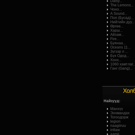
Daisy...
The Lemons...
Чоно...
А Sound...
Поп (Бусад)...
Нийтийн дуу...
Өргөө...
Харш...
Айзам...
Fire...
Буянаа...
Oceans 11...
Зүгээр л ...
Бүх Одод...
Хонх...
1060 хамтлаг..
Ганг (Gang)...
Хол
Найзууд:
Манхүү
Энхмандах
Тогоодорж
legion
naagiiruu
intlaw
aamii