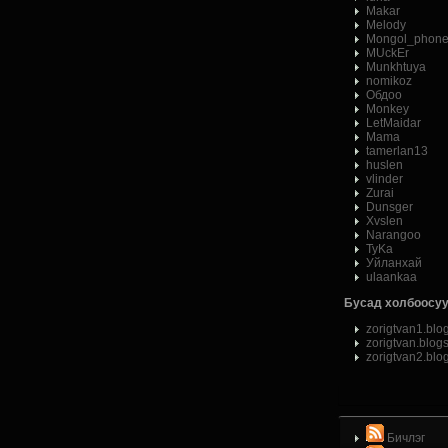
Makar
Melody
Mongol_phon
MUckEr
Munkhtuya
nomikoz
Обдоо
Monkey
LetMaidar
Mama
tamerlan13
huslen
vlinder
Zurai
Dunsger
Xvslen
Narangoo
ТуKа
Уйланхай
ulaankaa
Бусад холбоосуу
zorigtvan1.blo
zorigtvan.blog
zorigtvan2.blo
Бичлэг