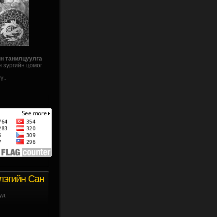
йн танилцуулга
н зургийн цомог
ү..
лэгийн Сан
уд