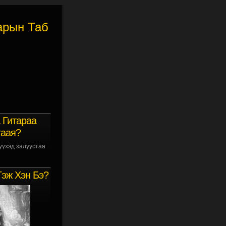
арын Таб
 Гитараа
гаая?
үүхэд залуустаа
Гэж Хэн Бэ?