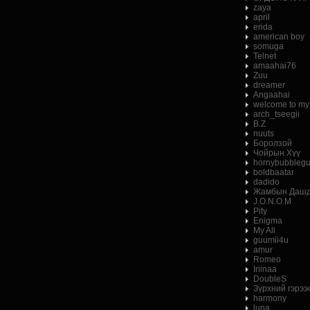
zaya
april
erida
american boy
somuga
Telnet
amaahai76
Zuu
dreamer
Angaahai
welcome to my
arch_tseegii
B.Z
nuuts
Боролзой
Чойрын Хүү
hornybubbleg
boldbaatar
dadido
Жамбын Дашд
J.O.N.O.M
Pity
Enigma
My All
guumii4u
amur
Romeo
Iriinaa
DoubleS
Зүрхний гэрээ
harmony
luna