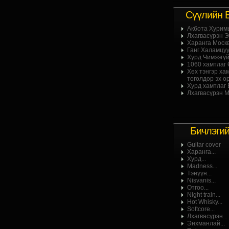
Сүүлийн 
Акбота Хурим
Лхагвасүрэн Эр
Харанга Москв
Ганг Халамцуу 
Хурд Чимээгүй
1060 хамтлаг Ө
Хөх тэнгэр ха
төгөлдөр эх ор
Хурд хамтлаг Б
Лхагвасүрэн М
Бичлэги
Guitar cover
Харанга...
Хурд...
Madness...
Тэнүүн...
Nisvanis...
Отгоо...
Night train...
Hot Whisky...
Softcore...
Лхагвасүрэн...
Энхманлай...