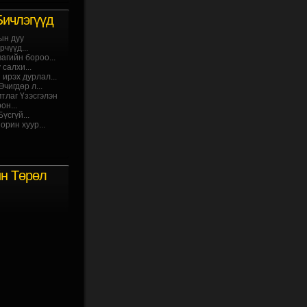
Бичлэгүүд
ын дуу
чүүд...
агийн бороо...
салхи...
 ирэх дурлал...
чигдөр л...
мтлаг Үзэсгэлэн
он...
үсгүй...
орин хуур...
йн Төрөл