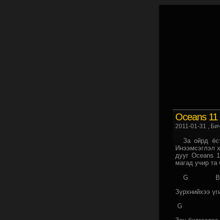
Oceans 11 
2011-01-31
, Би
За ойрд ёсто
Инээмсэглэл х
дууг Oceans 1
магад учир та 
G B
Зүрхнийхээ үг
G 