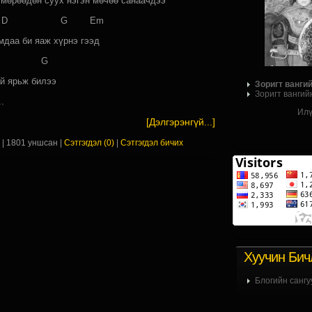
 мөрөөдөн суух нэгэн мөчөө санаачдээ
 G Em
мдаа би яаж хүрнэ гээд
D G
й ярьж билээ
Зоригт ванги
Зоригт вангий
.
Илү
[Дэлгэрэнгүй...]
х
| 1801 уншсан |
Сэтгэгдэл (0)
|
Сэтгэгдэл бичих
Хуучин Бич
Блогийн сангу