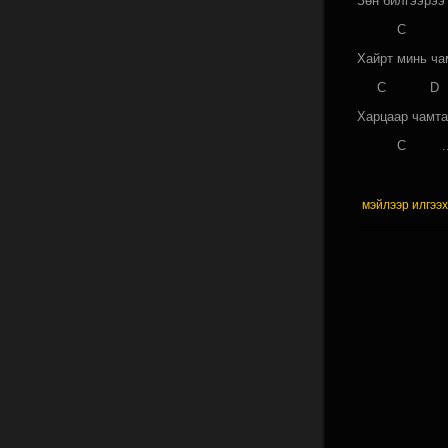
Зөн билгээрээ
C D
Хайрт минь ча
C 
Харцаар чамта
C ..
мэйлээр илгээ