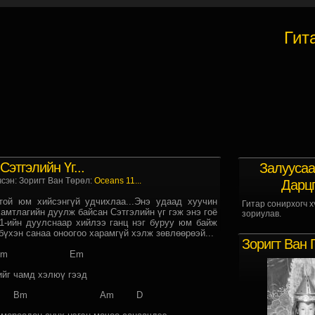
Гит
Сэтгэлийн Үг...
Залуусаа
чсэн: Зоригт Ван Төрөл:
Oceans 11...
Дарц
й юм хийсэнгүй удчихлаа...Энэ удаад хуучин
Гитар сонирхогч х
амтлагийн дуулж байсан Сэтгэлийн үг гэж энэ гоё
зориулав.
1-ийн дуулснаар хийлээ ганц нэг буруу юм байж
бүхэн санаа оноогоо харамгүй хэлж зөвлөөрөэй...
Зоригт Ван 
m Em
ийг чамд хэлюү гээд
Bm Am D